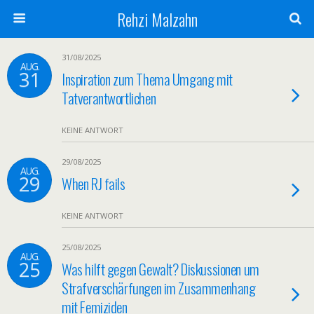
Rehzi Malzahn
31/08/2025
AUG.
31
Inspiration zum Thema Umgang mit
Tatverantwortlichen
KEINE ANTWORT
29/08/2025
AUG.
29
When RJ fails
KEINE ANTWORT
25/08/2025
AUG.
25
Was hilft gegen Gewalt? Diskussionen um
Strafverschärfungen im Zusammenhang
mit Femiziden